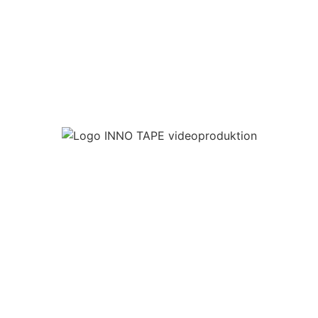
Luftaufnahmen für Peine mit
Drohne 🚁
JETZT ANFRAGEN 🤟
BEEINDRUCKENDE IMPRESSIONEN FÜR DIE STADT
PEINE, WIR HEBEN FÜR DICH AB, FILMEN ODER
FOTOGRAFIEREN DEIN MOTIV.