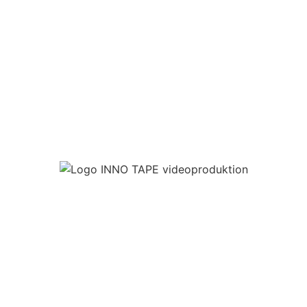
Lass uns deine Zielgruppe in
Braunschweig abholen 🙌
JETZT ANFRAGEN 🤟
EGAL OB RUNDUM-BETREUUNG ODER