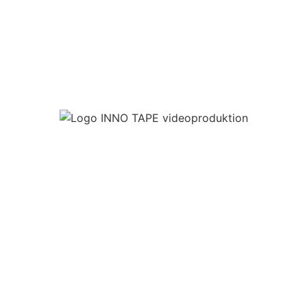
Lass uns deine Zielgruppe in
Holzminden abholen 🙌
JETZT ANFRAGEN 🤟
EGAL OB RUNDUM-BETREUUNG ODER
CONTENPRODUKTION, WIR UNTERSTÜTZEN DICH
TATKRÄFTIG.